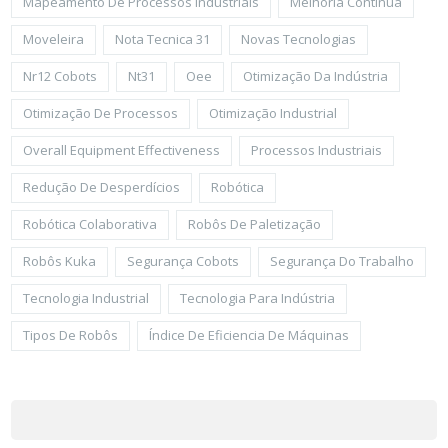
Mapeamento De Processos Industriais
Melhoria Contínua
Moveleira
Nota Tecnica 31
Novas Tecnologias
Nr12 Cobots
Nt31
Oee
Otimização Da Indústria
Otimização De Processos
Otimização Industrial
Overall Equipment Effectiveness
Processos Industriais
Redução De Desperdícios
Robótica
Robótica Colaborativa
Robôs De Paletização
Robôs Kuka
Segurança Cobots
Segurança Do Trabalho
Tecnologia Industrial
Tecnologia Para Indústria
Tipos De Robôs
Índice De Eficiencia De Máquinas