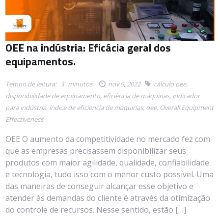
OEE na indústria: Eficácia geral dos
equipamentos.
Tempo de leitura:
3
minutos
nov 9, 2022
cálculo oee
,
disponibilidade de equipamento
,
eficiência de máquinas
,
indicador
para indústria
,
índice de eficiencia de máquinas
,
oee
,
Overall Equipment
Effectiveness
OEE O aumento da competitividade no mercado fez com
que as empresas precisassem disponibilizar seus
produtos com maior agilidade, qualidade, confiabilidade
e tecnologia, tudo isso com o menor custo possível. Uma
das maneiras de conseguir alcançar esse objetivo e
atender às demandas do cliente é através da otimização
do controle de recursos. Nesse sentido, estão […]