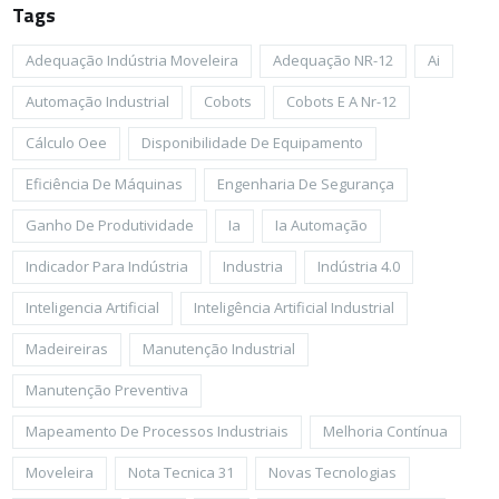
Tags
Adequação Indústria Moveleira
Adequação NR-12
Ai
Automação Industrial
Cobots
Cobots E A Nr-12
Cálculo Oee
Disponibilidade De Equipamento
Eficiência De Máquinas
Engenharia De Segurança
Ganho De Produtividade
Ia
Ia Automação
Indicador Para Indústria
Industria
Indústria 4.0
Inteligencia Artificial
Inteligência Artificial Industrial
Madeireiras
Manutenção Industrial
Manutenção Preventiva
Mapeamento De Processos Industriais
Melhoria Contínua
Moveleira
Nota Tecnica 31
Novas Tecnologias